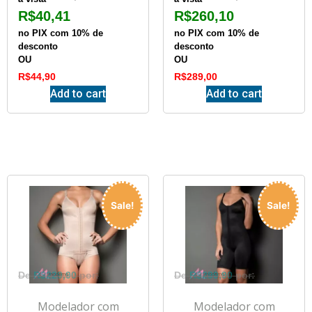
R$
40,41
R$
260,10
no PIX com 10% de
no PIX com 10% de
desconto
desconto
OU
OU
R$
44,90
R$
289,00
Add to cart
Add to cart
Sale!
Sale!
R$
229,90
R$
299,90
Modelador com
Modelador com