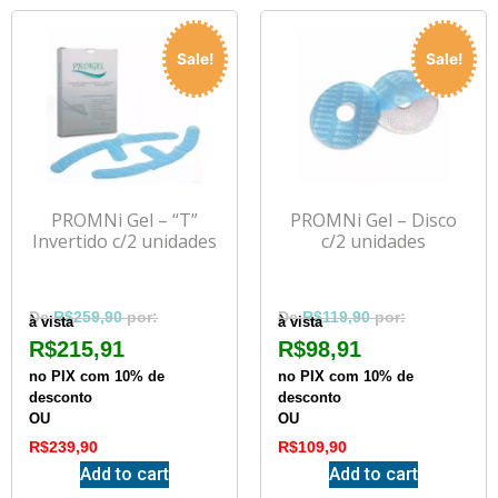
Sale!
Sale!
PROMNi Gel – “T”
PROMNi Gel – Disco
Invertido c/2 unidades
c/2 unidades
R$
259,90
R$
119,90
à vista
à vista
R$
215,91
R$
98,91
no PIX com 10% de
no PIX com 10% de
desconto
desconto
OU
OU
R$
239,90
R$
109,90
Add to cart
Add to cart