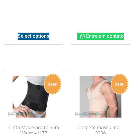
Select options
Entre em contato
Sale!
Sale!
R$
179,90
R$
169,90
Cinta Modeladora Slim
Corpete masculino –
Waist – H77
3306