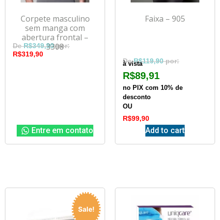
Corpete masculino
Faixa – 905
sem manga com
abertura frontal –
3308
R$
349,90
R$
319,90
R$
119,90
à vista
R$
89,91
no PIX com 10% de
desconto
OU
R$
99,90
Entre em contato
Add to cart
Sale!