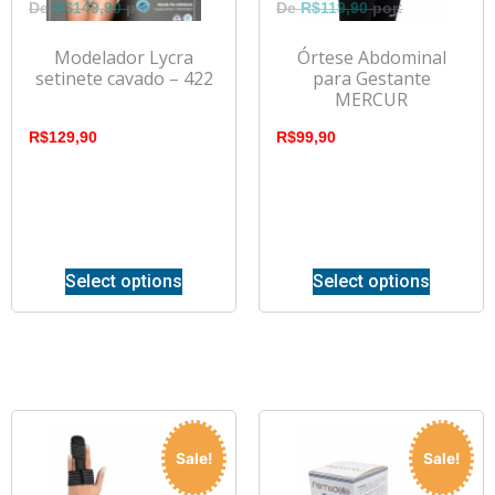
R$
149,90
R$
119,90
Modelador Lycra
Órtese Abdominal
setinete cavado – 422
para Gestante
MERCUR
R$
129,90
R$
99,90
Select options
Select options
Sale!
Sale!