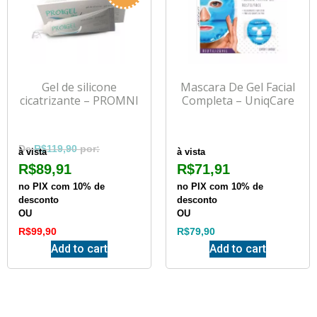
Gel de silicone
Mascara De Gel Facial
cicatrizante – PROMNI
Completa – UniqCare
R$
119,90
à vista
à vista
R$
89,91
R$
71,91
no PIX com 10% de
no PIX com 10% de
desconto
desconto
OU
OU
R$
99,90
R$
79,90
Add to cart
Add to cart