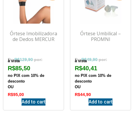
Órtese Imobilizadora
Órtese Umbilical –
de Dedos MERCUR
PROMNI
R$
129,90
R$
49,90
à vista
à vista
R$
85,50
R$
40,41
no PIX com 10% de
no PIX com 10% de
desconto
desconto
OU
OU
R$
95,00
R$
44,90
Add to cart
Add to cart