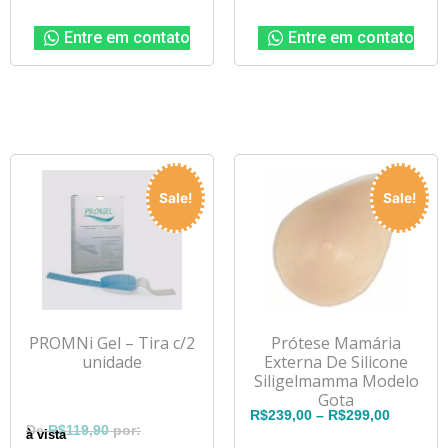
Entre em contato
Entre em contato
Sale!
Sale!
PROMNi Gel – Tira c/2
Prótese Mamária
unidade
Externa De Silicone
Siligelmamma Modelo
Gota
R$
239,00
–
R$
299,00
R$
119,90
à vista