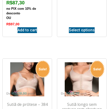
R$
87,30
no PIX com 10% de
desconto
OU
R$
97,00
Add to cart
Select options
Sale!
Sale!
R$
129,90
R$
99,90
Sutiã de prótese – 384
Sutiã longo sem
costura com abertura