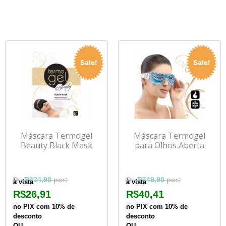
Sale!
Sale!
Máscara Termogel
Máscara Termogel
Beauty Black Mask
para Olhos Aberta
R$
34,90
R$
49,90
à vista
à vista
R$
26,91
R$
40,41
no PIX com 10% de
no PIX com 10% de
desconto
desconto
OU
OU