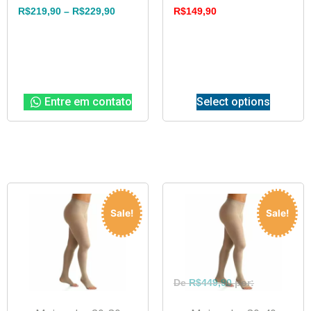
R$
219,90
–
R$
229,90
R$
149,90
Entre em contato
Select options
Sale!
Sale!
R$
449,90