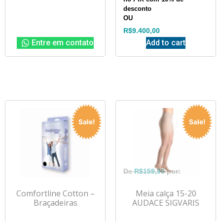
desconto
OU
R$
9.400,00
Entre em contato
Add to cart
Sale!
Sale!
R$
159,90
Comfortline Cotton –
Meia calça 15-20
Braçadeiras
AUDACE SIGVARIS