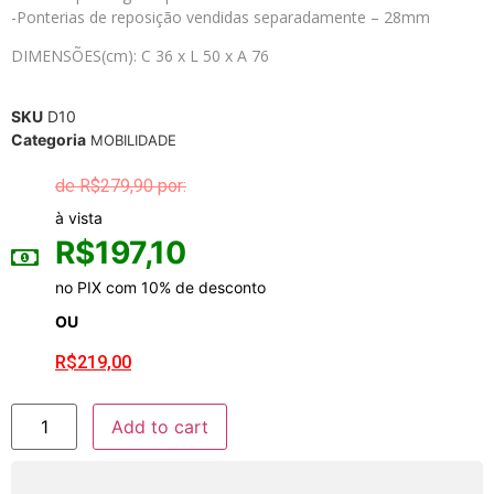
-Ponterias de reposição vendidas separadamente – 28mm
DIMENSÕES(cm): C 36 x L 50 x A 76
SKU
D10
Categoria
MOBILIDADE
R$
279,90
à vista
R$
197,10
no PIX com 10% de desconto
OU
R$
219,00
Add to cart