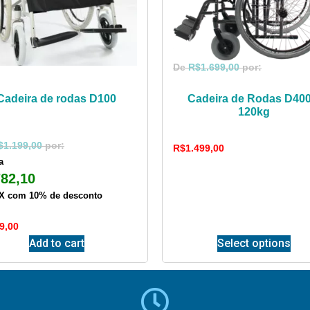
R$
1.699,00
Cadeira de rodas D100
Cadeira de Rodas D400
120kg
$
1.199,00
R$
1.499,00
a
782,10
IX com 10% de desconto
9,00
Add to cart
Select options