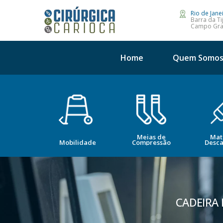
Rio de Jane
Barra da Ti
Campo Gr
Home
Quem Somo
Meias de
Mat
opedia
Mobilidade
Compressão
Desca
CADEIRA