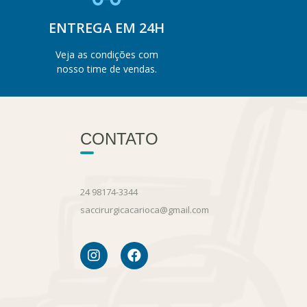
ENTREGA EM 24H
Veja as condições com
nosso time de vendas.
CONTATO
24 98174-3344
saccirurgicacarioca@gmail.com