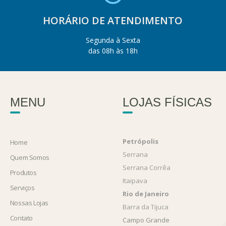
HORÁRIO DE ATENDIMENTO
Segunda à Sexta
das 08h às 18h
MENU
LOJAS FÍSICAS
Petrópolis
Home
Serrana
Quem Somos
Serrana Corrêa
Produtos
Itaipava
Serviços
Rio de Janeiro
Nossas Lojas
Barra da Tijuca
Contato
Campo Grande