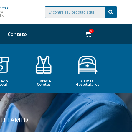
mento
ex
 18h
Contato
dado
Cintas e
Camas
Bele
soal
Coletes
Hospitalares
Esté
DELLAMED