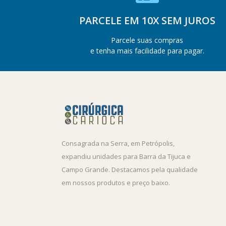
PARCELE EM 10X SEM JUROS
Parcele suas compras
e tenha mais facilidade para pagar.
Consagrada na Serra, em Petrópolis,
expandiu unidades para Barra da Tijuca e
Campo Grande. Destacamos pela qualidade
em nossos produtos e preço baixo.