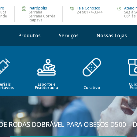
iro
Petrópolis
Fale Conosco
Atendi
juca
Serrana
24 98174-3344
Seg à S
ande
Serrana Corrêa
08h às
Itaipava
s
Produtos
Serviços
Nossas Lojas
eriais
Esporte e
Cui
rtáveis
Fisioterapia
Curativo
Pes
 DE RODAS DOBRÁVEL PARA OBESOS D500 – 