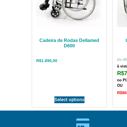
Cadeira de Rodas Dellamed
D600
R
R$
1.890,00
à vist
R$
no P
OU
R$
86
Select options