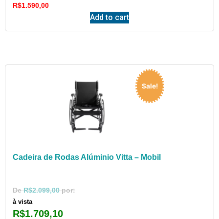
R$
1.590,00
Add to cart
Sale!
Cadeira de Rodas Alúminio Vitta – Mobil
R$
2.099,00
à vista
R$
1.709,10