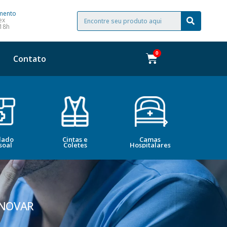
mento
ex
 18h
Contato
dado
Cintas e
Camas
Bele
soal
Coletes
Hospitalares
Esté
ENOVAR