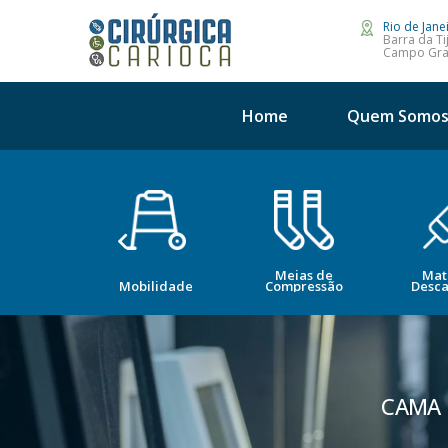
Rio de Jane
Barra da Ti
Campo Gr
Home
Quem Somo
Meias de
Mat
opedia
Mobilidade
Compressão
Desca
CAMA 