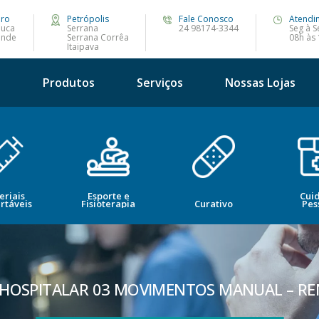
iro
Petrópolis
Fale Conosco
Atendi
juca
Serrana
24 98174-3344
Seg à S
ande
Serrana Corrêa
08h às
Itaipava
s
Produtos
Serviços
Nossas Lojas
eriais
Esporte e
Cui
rtáveis
Fisioterapia
Curativo
Pes
HOSPITALAR 03 MOVIMENTOS MANUAL – R