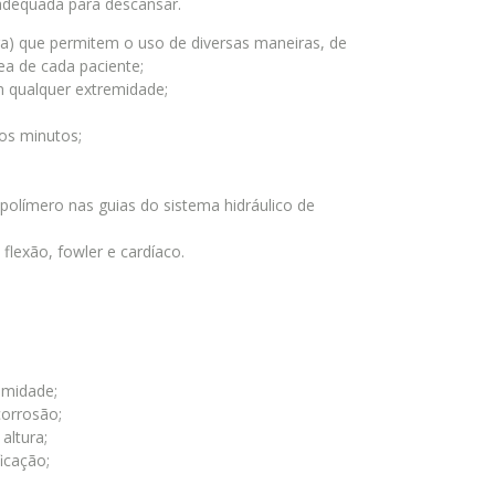
adequada para descansar.
ura) que permitem o uso de diversas maneiras, de
a de cada paciente;
 qualquer extremidade;
os minutos;
olímero nas guias do sistema hidráulico de
flexão, fowler e cardíaco.
umidade;
corrosão;
altura;
icação;