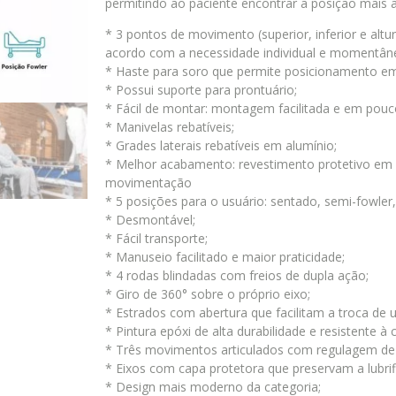
permitindo ao paciente encontrar a posição mais 
* 3 pontos de movimento (superior, inferior e alt
acordo com a necessidade individual e momentâne
* Haste para soro que permite posicionamento em
* Possui suporte para prontuário;
* Fácil de montar: montagem facilitada e em pouc
* Manivelas rebatíveis;
* Grades laterais rebatíveis em alumínio;
* Melhor acabamento: revestimento protetivo em p
movimentação
* 5 posições para o usuário: sentado, semi-fowler, 
* Desmontável;
* Fácil transporte;
* Manuseio facilitado e maior praticidade;
* 4 rodas blindadas com freios de dupla ação;
* Giro de 360° sobre o próprio eixo;
* Estrados com abertura que facilitam a troca de 
* Pintura epóxi de alta durabilidade e resistente à 
* Três movimentos articulados com regulagem de 
* Eixos com capa protetora que preservam a lubrif
* Design mais moderno da categoria;