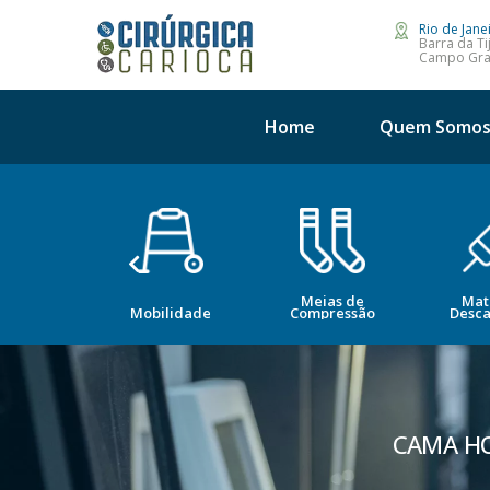
Rio de Jane
Barra da Ti
Campo Gr
Home
Quem Somo
Meias de
Mat
opedia
Mobilidade
Compressão
Desca
CAMA HO