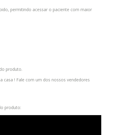
pido, permitindo acessar o paciente com maior
 do produto.
a casa ! Fale com um dos nossos vendedores
do produto: