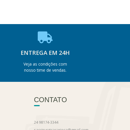
ENTREGA EM 24H
Veja as condições com
nosso time de vendas.
CONTATO
24 98174-3344
saccirurgicacarioca@gmail.com