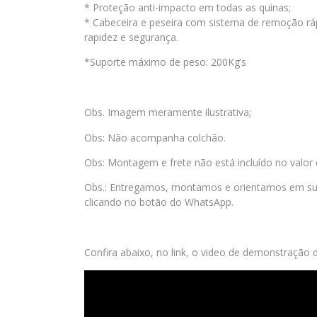
* Proteção anti-impacto em todas as quinas;
* Cabeceira e peseira com sistema de remoção rá
rapidez e segurança.
*Suporte máximo de peso: 200Kg’s
Obs. Imagem meramente ilustrativa;
Obs: Não acompanha colchão.
Obs: Montagem e frete não está incluído no valor
Obs.: Entregamos, montamos e orientamos em su
clicando no botão do WhatsApp.
Confira abaixo, no link, o video de demonstração 