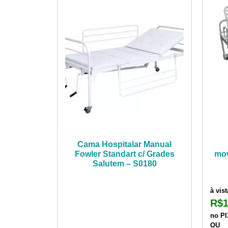
Cama Hospitalar Manual
Fowler Standart c/ Grades
mov
Salutem – S0180
à vist
R$
1
no P
OU