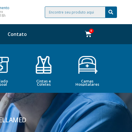
mento
ex
 18h
Contato
dado
Cintas e
Camas
Bele
soal
Coletes
Hospitalares
Esté
DELLAMED