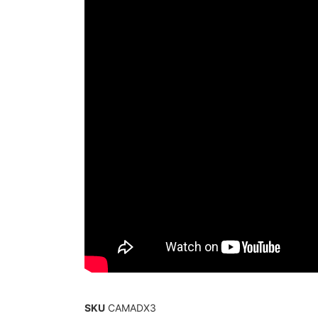
SKU
CAMADX3