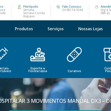
iro
Petrópolis
Fale Conosco
Atendi
juca
Serrana
24 98174-3344
Seg à S
ande
Serrana Corrêa
08h às
Itaipava
s
Produtos
Serviços
Nossas Lojas
eriais
Esporte e
Cui
rtáveis
Fisioterapia
Curativo
Pes
SPITALAR 3 MOVIMENTOS MANUAL DX3 – 