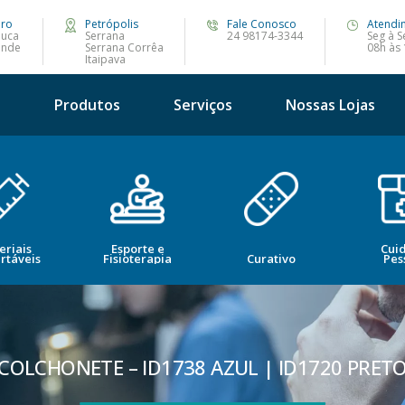
iro
Petrópolis
Fale Conosco
Atendi
juca
Serrana
24 98174-3344
Seg à S
ande
Serrana Corrêa
08h às
Itaipava
s
Produtos
Serviços
Nossas Lojas
eriais
Esporte e
Cui
rtáveis
Fisioterapia
Curativo
Pes
COLCHONETE – ID1738 AZUL | ID1720 PRET