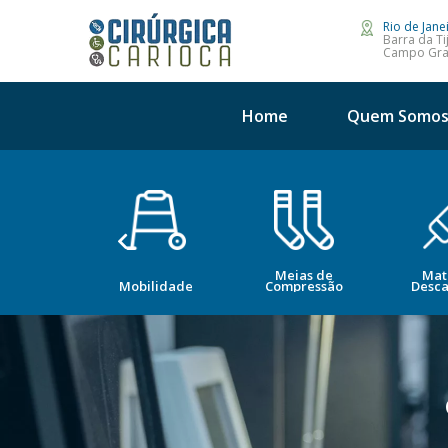
Rio de Jane
Barra da Ti
Campo Gr
Home
Quem Somo
Meias de
Mat
opedia
Mobilidade
Compressão
Desca