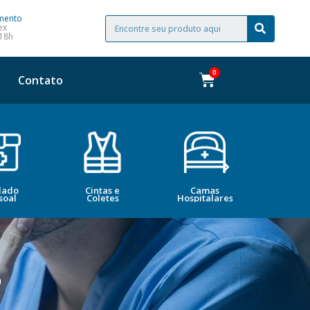
mento
ex
 18h
Contato
dado
Cintas e
Camas
Bele
soal
Coletes
Hospitalares
Esté
O