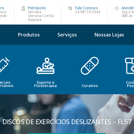
iro
Petrópolis
Fale Conosco
Atendi
juca
Serrana
24 98174-3344
Seg à S
ande
Serrana Corrêa
08h às
Itaipava
s
Produtos
Serviços
Nossas Lojas
eriais
Esporte e
Cui
rtáveis
Fisioterapia
Curativo
Pes
DISCOS DE EXERCÍCIOS DESLIZANTES – FL57