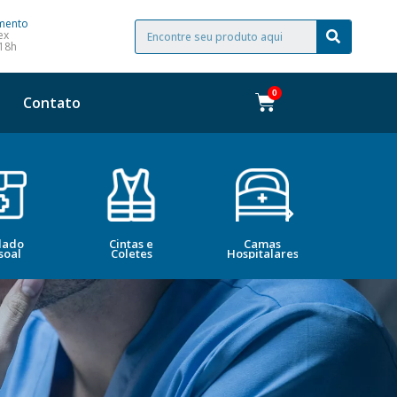
mento
ex
 18h
Contato
dado
Cintas e
Camas
Bele
soal
Coletes
Hospitalares
Esté