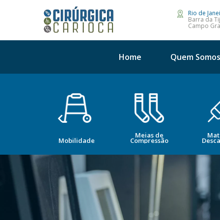
Rio de Jane
Barra da Ti
Campo Gr
Home
Quem Somo
Meias de
Mat
opedia
Mobilidade
Compressão
Desca