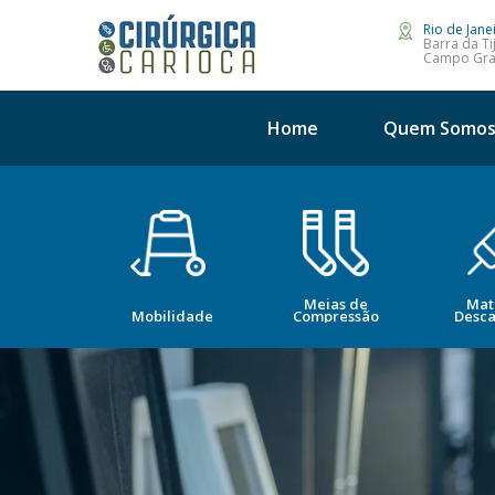
Rio de Jane
Barra da Ti
Campo Gr
Home
Quem Somo
Meias de
Mat
opedia
Mobilidade
Compressão
Desca