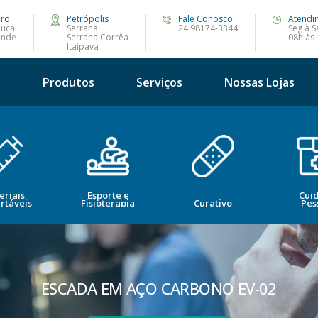
iro
Petrópolis
Fale Conosco
Atendi
juca
Serrana
24 98174-3344
Seg à S
ande
Serrana Corrêa
08h às
Itaipava
s
Produtos
Serviços
Nossas Lojas
eriais
Esporte e
Cui
rtáveis
Fisioterapia
Curativo
Pes
ESCADA EM AÇO CARBONO EV-02