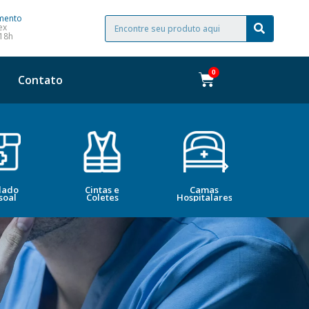
mento
ex
 18h
Contato
dado
Cintas e
Camas
Bele
soal
Coletes
Hospitalares
Esté