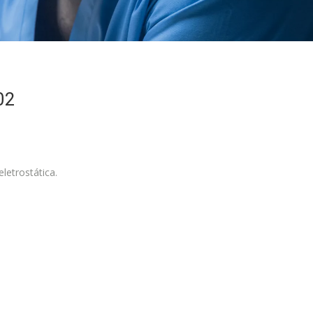
02
letrostática.