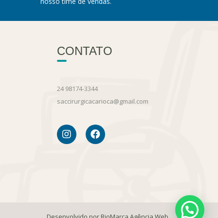
nosso time de vendas.
CONTATO
24 98174-3344
saccirurgicacarioca@gmail.com
Desenvolvido por RioMarca Agência Web