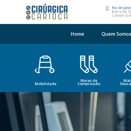
Rio de Jane
Barra da Ti
Campo Gr
Home
Quem Somo
Meias de
Mat
opedia
Mobilidade
Compressão
Desca