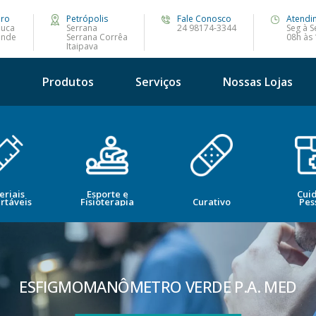
iro
Petrópolis
Fale Conosco
Atendi
juca
Serrana
24 98174-3344
Seg à S
ande
Serrana Corrêa
08h às
Itaipava
s
Produtos
Serviços
Nossas Lojas
eriais
Esporte e
Cui
rtáveis
Fisioterapia
Curativo
Pes
ESFIGMOMANÔMETRO VERDE P.A. MED