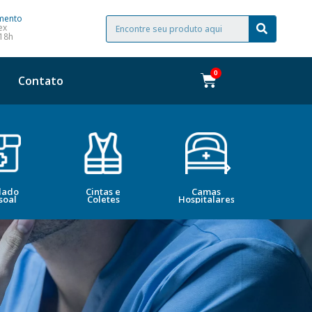
mento
ex
 18h
Contato
dado
Cintas e
Camas
Bele
soal
Coletes
Hospitalares
Esté