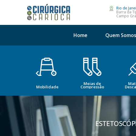
Rio de Jane
Barra da Ti
Campo Gr
Home
Quem Somo
Meias de
Mat
opedia
Mobilidade
Compressão
Desca
ESTETOSCÓPI