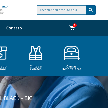
mento
ex
 18h
Contato
dado
Cintas e
Camas
Bele
soal
Coletes
Hospitalares
Esté
 BLACK – BIC