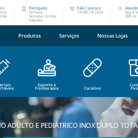
iro
Petrópolis
Fale Conosco
Atendi
juca
Serrana
24 98174-3344
Seg à S
ande
Serrana Corrêa
08h às
Itaipava
s
Produtos
Serviços
Nossas Lojas
eriais
Esporte e
Cui
rtáveis
Fisioterapia
Curativo
Pes
O ADULTO E PEDIÁTRICO INOX DUPLO TOTAL