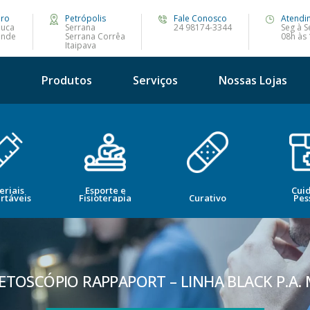
iro
Petrópolis
Fale Conosco
Atendi
juca
Serrana
24 98174-3344
Seg à S
ande
Serrana Corrêa
08h às
Itaipava
s
Produtos
Serviços
Nossas Lojas
eriais
Esporte e
Cui
rtáveis
Fisioterapia
Curativo
Pes
ETOSCÓPIO RAPPAPORT – LINHA BLACK P.A.