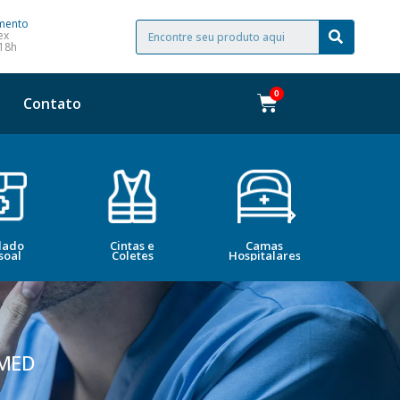
mento
ex
 18h
Contato
dado
Cintas e
Camas
Bele
soal
Coletes
Hospitalares
Esté
 MED