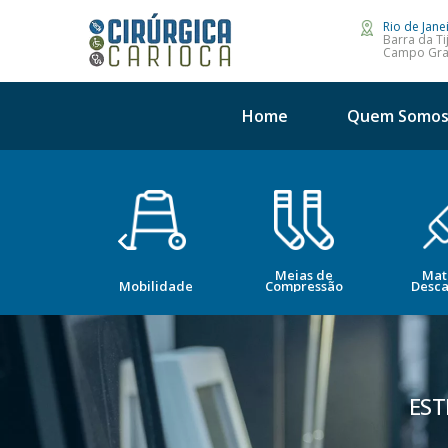
Rio de Jane
Barra da Ti
Campo Gr
Home
Quem Somo
Meias de
Mat
opedia
Mobilidade
Compressão
Desca
EST