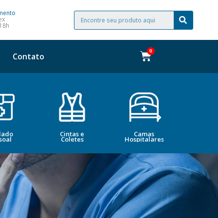
mento
ex
 18h
Contato
dado
Cintas e
Camas
Bele
soal
Coletes
Hospitalares
Esté