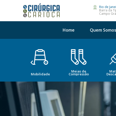
Rio de Jane
Barra da Ti
Campo Gr
Home
Quem Somo
Meias de
Mat
opedia
Mobilidade
Compressão
Desca