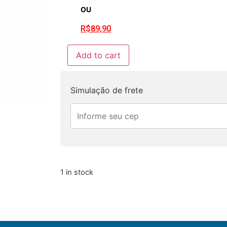
OU
R$
89,90
Add to cart
Simulação de frete
1 in stock