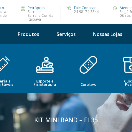
iro
Petrópolis
Fale Conosco
Atendi
juca
Serrana
24 98174-3344
Seg à S
ande
Serrana Corrêa
08h às
Itaipava
s
Produtos
Serviços
Nossas Lojas
eriais
Esporte e
Cui
rtáveis
Fisioterapia
Curativo
Pes
KIT MINI BAND – FL35