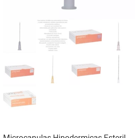
Microcanulas Hipodermicas Esteril