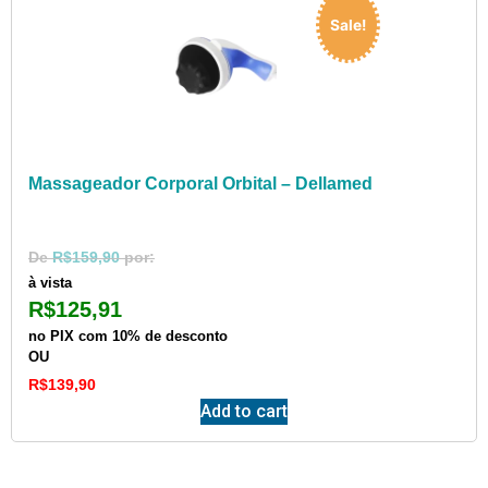
Sale!
Massageador Corporal Orbital – Dellamed
R$
159,90
à vista
R$
125,91
no PIX com 10% de desconto
OU
R$
139,90
Add to cart