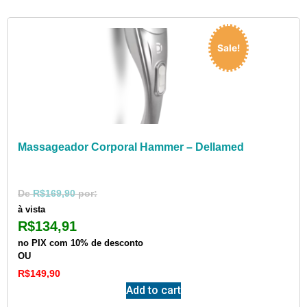
Sale!
Massageador Corporal Hammer – Dellamed
R$
169,90
à vista
R$
134,91
no PIX com 10% de desconto
OU
R$
149,90
Add to cart