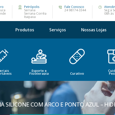
iro
Petrópolis
Fale Conosco
Atendi
juca
Serrana
24 98174-3344
Seg à S
ande
Serrana Corrêa
08h às
Itaipava
s
Produtos
Serviços
Nossas Lojas
eriais
Esporte e
Cui
rtáveis
Fisioterapia
Curativo
Pes
A SILICONE COM ARCO E PONTO AZUL – HI