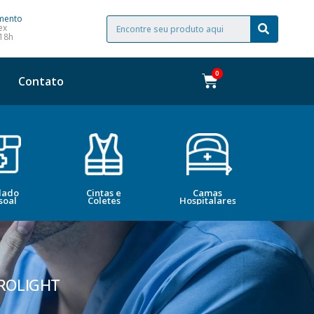
mento
ex
 18h
Contato
dado
Cintas e
Camas
Bele
soal
Coletes
Hospitalares
Esté
DROLIGHT