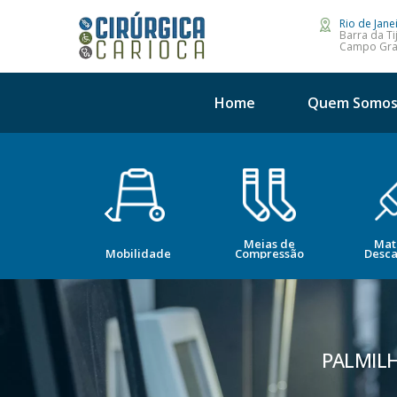
Rio de Jane
Barra da Ti
Campo Gr
Home
Quem Somo
Meias de
Mat
opedia
Mobilidade
Compressão
Desca
PALMILH