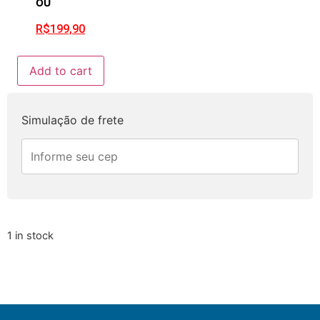
OU
R$
199,90
Add to cart
Simulação de frete
1 in stock