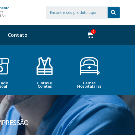
mento
ex
 18h
Contato
dado
Cintas e
Camas
Bele
soal
Coletes
Hospitalares
Esté
MPRESSÃO