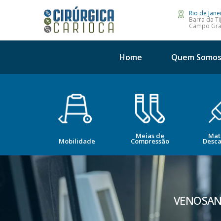
Rio de Jane
Barra da Ti
Campo Gr
Home
Quem Somo
Meias de
Mat
opedia
Mobilidade
Compressão
Desca
VENOSAN