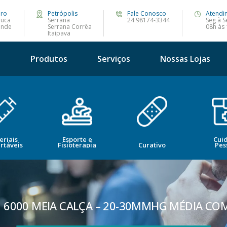
iro
Petrópolis
Fale Conosco
Atendi
juca
Serrana
24 98174-3344
Seg à S
ande
Serrana Corrêa
08h às
Itaipava
s
Produtos
Serviços
Nossas Lojas
eriais
Esporte e
Cui
rtáveis
Fisioterapia
Curativo
Pes
 6000 MEIA CALÇA – 20-30MMHG MÉDIA CO