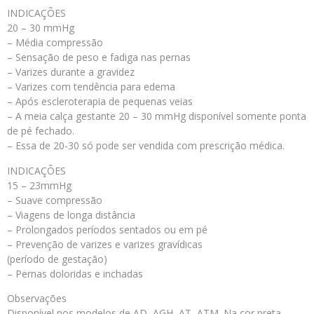
INDICAÇÕES
20 – 30 mmHg
– Média compressão
– Sensação de peso e fadiga nas pernas
– Varizes durante a gravidez
– Varizes com tendência para edema
– Após escleroterapia de pequenas veias
– A meia calça gestante 20 – 30 mmHg disponível somente ponta
de pé fechado.
– Essa de 20-30 só pode ser vendida com prescrição médica.
INDICAÇÕES
15 – 23mmHg
– Suave compressão
– Viagens de longa distância
– Prolongados períodos sentados ou em pé
– Prevenção de varizes e varizes gravídicas
(período de gestação)
– Pernas doloridas e inchadas
Observações
Disponível nos modelos de AD, AGH, AT, ATM. Na cor preta,